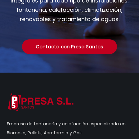
integrales para todo tipo de instalaciones:
de
fontanería, calefacción, climatización,
producto
renovables y tratamiento de aguas.
Contacta con Presa Santos
Empresa de fontanería y calefacción especializada en
Biomasa, Pellets, Aerotermia y Gas.