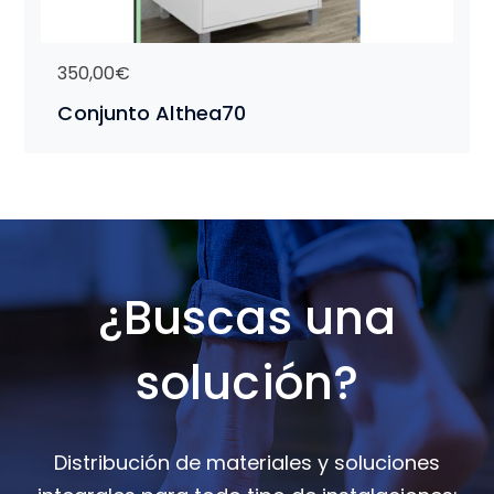
350,00
€
Conjunto Althea70
Este
producto
tiene
múltiples
variantes.
Las
¿Buscas una
opciones
se
solución?
pueden
elegir
en
la
Distribución de materiales y soluciones
página